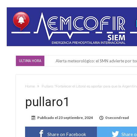
Alerta meteorológico: el SMN advierte por to
ULTIMA HORA
¿Llega un “Súper Niño”?: De Benedictis aclara l
Cañada del Ucle se prepara para la 5ª edició
Home
Pullaro: “Fortalecer el Litoral es aportar para que la Argenti
Distinguieron a Ramiro Maldonado, el campe
pullaro1
Villada: evalúan obras preventivas ante posibl
Elortondo: avanza el plan de pavimentación co
Publicado el
23 septiembre, 2024
0 second read
Chovet realizó el primer taller de coaching 
Confirmaron la fecha de la maratón “Gödeken
Share on Facebook
Share o