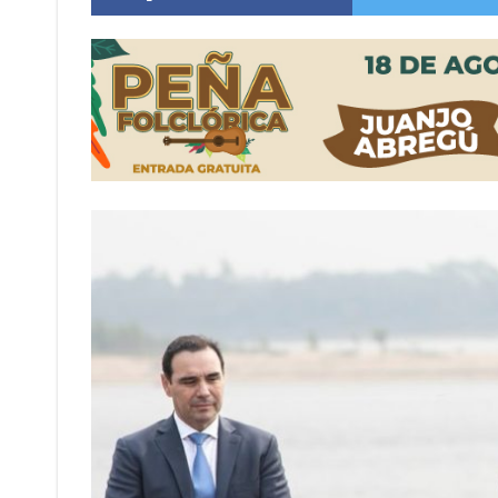
Comienza una mesa de lectura sobre literatur
Sueño albiceleste: la arquera firmatense Jazmí