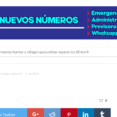
rmentas fuertes y ráfagas que podrían superar los 80 km/h
os mitos y analiza el impacto real en la región
n de la Expo Dose
na salga adelante”
pullaro1
ón juvenil de malambo de Los Quirquinchos
es lluvias intensas
n la licitación de cinco nuevas cuadras
0
para emprendedores
 Corre”
n Twitter