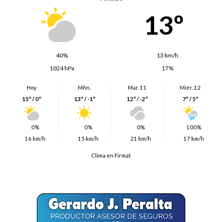
13º
40%
13 km/h
1024 hPa
17%
Hoy
Mñn.
Mar. 11
Miér. 12
15º / 0º
13º / -1º
12º / -2º
7º / 5º
0%
0%
0%
100%
16 km/h
15 km/h
21 km/h
17 km/h
Clima en Firmat