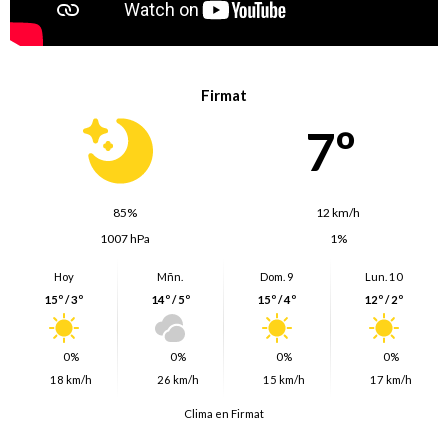
Firmat
7º
85%
12 km/h
1007 hPa
1%
Hoy
Mñn.
Dom. 9
Lun. 10
15º / 3º
14º / 5º
15º / 4º
12º / 2º
0%
0%
0%
0%
18 km/h
26 km/h
15 km/h
17 km/h
Clima en Firmat