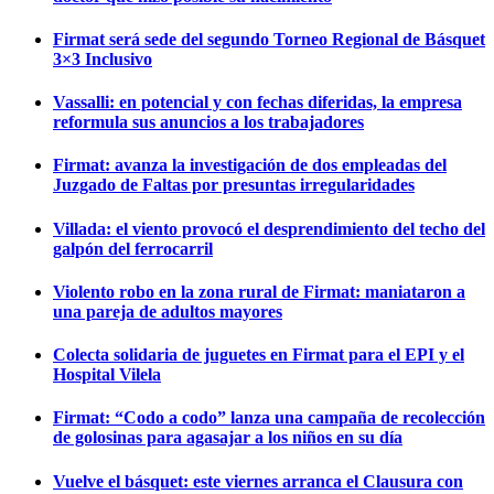
Firmat será sede del segundo Torneo Regional de Básquet
3×3 Inclusivo
Vassalli: en potencial y con fechas diferidas, la empresa
reformula sus anuncios a los trabajadores
Firmat: avanza la investigación de dos empleadas del
Juzgado de Faltas por presuntas irregularidades
Villada: el viento provocó el desprendimiento del techo del
galpón del ferrocarril
Violento robo en la zona rural de Firmat: maniataron a
una pareja de adultos mayores
Colecta solidaria de juguetes en Firmat para el EPI y el
Hospital Vilela
Firmat: “Codo a codo” lanza una campaña de recolección
de golosinas para agasajar a los niños en su día
Vuelve el básquet: este viernes arranca el Clausura con