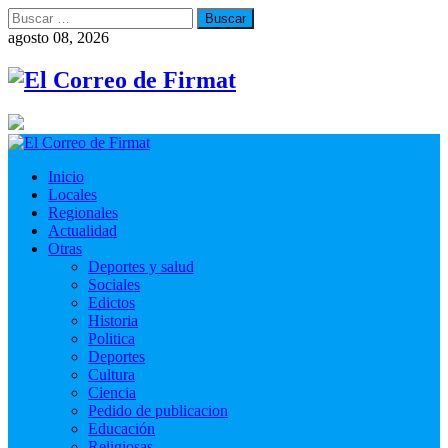
Buscar:
agosto 08, 2026
Inicio
Locales
Regionales
Actualidad
Otras
Deportes y salud
Sociales
Edictos
Historia
Politica
Deportes
Cultura
Ciencia
Pedido de publicacion
Educación
Religiosas