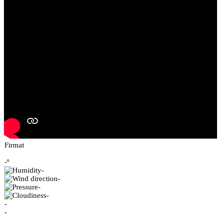
Firmat
-º
-
-
-
-
-
-