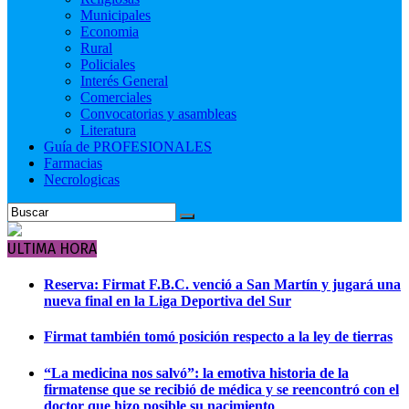
Municipales
Economia
Rural
Policiales
Interés General
Comerciales
Convocatorias y asambleas
Literatura
Guía de PROFESIONALES
Farmacias
Necrologicas
ULTIMA HORA
Reserva: Firmat F.B.C. venció a San Martín y jugará una
nueva final en la Liga Deportiva del Sur
Firmat también tomó posición respecto a la ley de tierras
“La medicina nos salvó”: la emotiva historia de la
firmatense que se recibió de médica y se reencontró con el
doctor que hizo posible su nacimiento