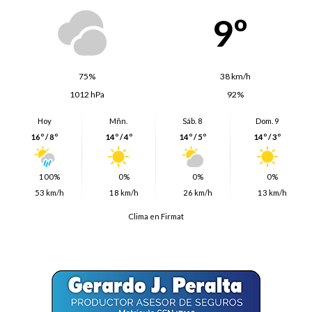
9º
75%
38 km/h
1012 hPa
92%
Hoy
Mñn.
Sáb. 8
Dom. 9
16º / 8º
14º / 4º
14º / 5º
14º / 3º
100%
0%
0%
0%
53 km/h
18 km/h
26 km/h
13 km/h
Clima en Firmat