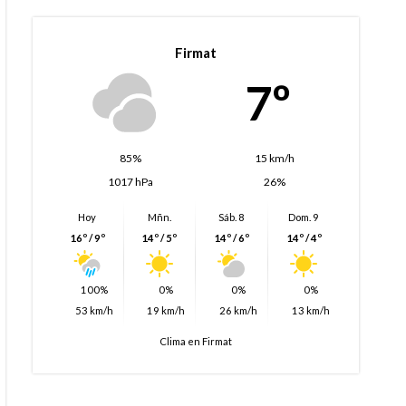
Firmat
7º
85%
15 km/h
1017 hPa
26%
Hoy
Mñn.
Sáb. 8
Dom. 9
16º / 9º
14º / 5º
14º / 6º
14º / 4º
100%
0%
0%
0%
53 km/h
19 km/h
26 km/h
13 km/h
Clima en Firmat