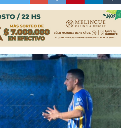
ón juvenil de malambo de Los Quirquinchos
es lluvias intensas