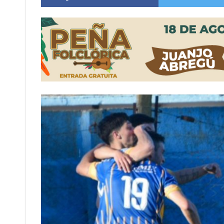
Distinguieron a Ramiro Maldonado, el campe
Villada: evalúan obras preventivas ante posibl