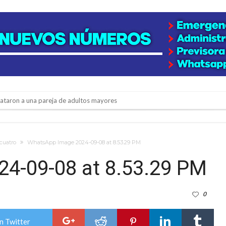
niataron a una pareja de adultos mayores
 EPI y el Hospital Vilela
colección de golosinas para agasajar a los niños en su día
 cuatro
WhatsApp Image 2024-09-08 at 8.53.29 PM
lausura con agenda confirmada y planteles renovados
4-09-08 at 8.53.29 PM
rmentas fuertes y ráfagas que podrían superar los 80 km/h
0
os mitos y analiza el impacto real en la región
n de la Expo Dose
n Twitter