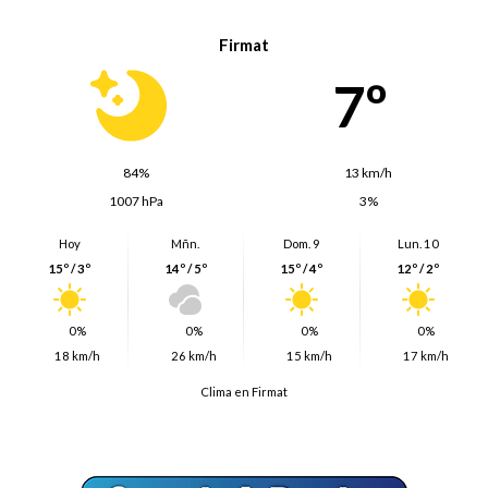
Firmat
7º
84%
13 km/h
1007 hPa
3%
Hoy
Mñn.
Dom. 9
Lun. 10
15º / 3º
14º / 5º
15º / 4º
12º / 2º
0%
0%
0%
0%
18 km/h
26 km/h
15 km/h
17 km/h
Clima en Firmat