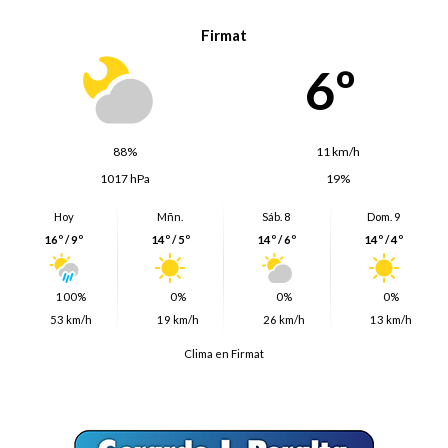
Firmat
6º
88%
11 km/h
1017 hPa
19%
Hoy
Mñn.
Sáb. 8
Dom. 9
16º / 9º
14º / 5º
14º / 6º
14º / 4º
100%
0%
0%
0%
53 km/h
19 km/h
26 km/h
13 km/h
Clima en Firmat