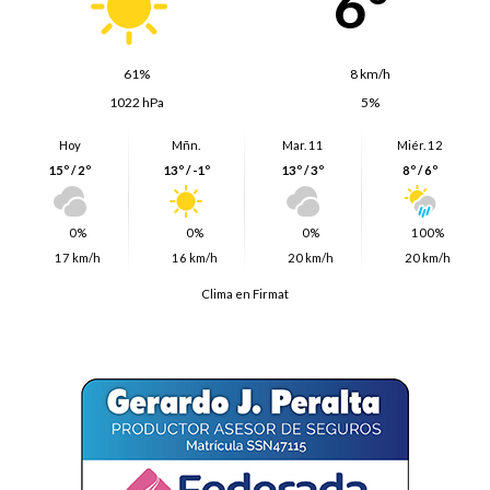
6º
61%
8 km/h
1022 hPa
5%
Hoy
Mñn.
Mar. 11
Miér. 12
15º / 2º
13º / -1º
13º / 3º
8º / 6º
0%
0%
0%
100%
17 km/h
16 km/h
20 km/h
20 km/h
Clima en Firmat