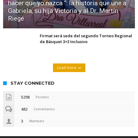
hacer que yo nazca “: la historia que une a
Gabriela, su hija Victoria y al Dr. Martín
Riegé
Firmat será sede del segundo Torneo Regional
de Básquet 3×3 Inclusivo
Load more
STAY CONNECTED
5298
Posteos
482
Comentarios
3
Members