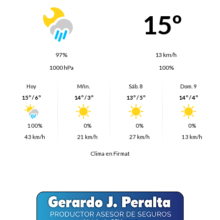
15º
97%
13 km/h
1000 hPa
100%
Hoy
Mñn.
Sáb. 8
Dom. 9
15º / 6º
14º / 3º
13º / 5º
14º / 4º
100%
0%
0%
0%
43 km/h
21 km/h
27 km/h
13 km/h
Clima en Firmat