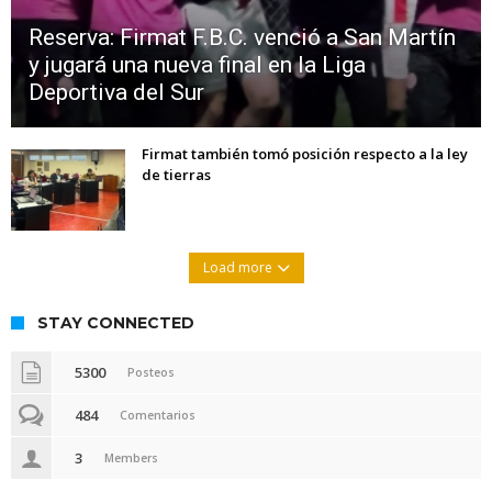
Reserva: Firmat F.B.C. venció a San Martín
y jugará una nueva final en la Liga
Deportiva del Sur
Firmat también tomó posición respecto a la ley
de tierras
Load more
STAY CONNECTED
5300
Posteos
484
Comentarios
3
Members