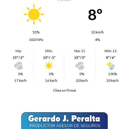
8º
53%
12 km/h
1023 hPa
4%
Hoy
Mñn.
Mar. 11
Miér. 12
15º / 2º
13º / -1º
13º / 3º
8º / 6º
0%
0%
0%
100%
17 km/h
16 km/h
20 km/h
20 km/h
Clima en Firmat