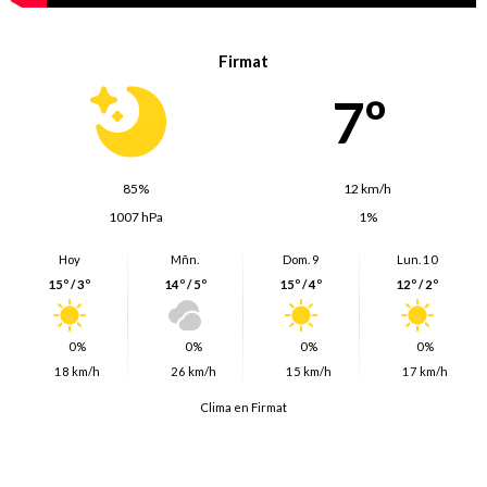
Firmat
7º
85%
12 km/h
1007 hPa
1%
Hoy
Mñn.
Dom. 9
Lun. 10
15º / 3º
14º / 5º
15º / 4º
12º / 2º
0%
0%
0%
0%
18 km/h
26 km/h
15 km/h
17 km/h
Clima en Firmat