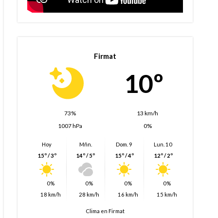
Firmat
10º
73%
13 km/h
1007 hPa
0%
Hoy
Mñn.
Dom. 9
Lun. 10
15º / 3º
14º / 5º
15º / 4º
12º / 2º
0%
0%
0%
0%
18 km/h
28 km/h
16 km/h
15 km/h
Clima en Firmat