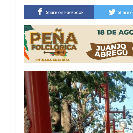
Vuelve el básquet: este viernes arranca el C
Share on Facebook
Share o
Güemes y Mariano Vera