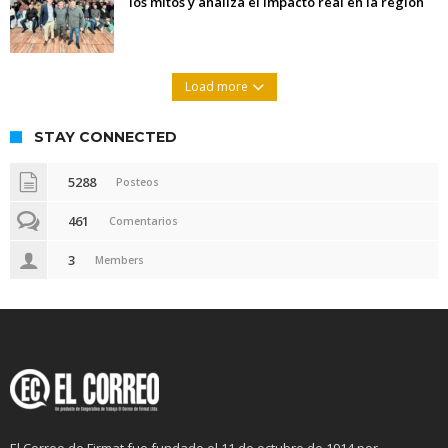
los mitos y analiza el impacto real en la región
Load more
STAY CONNECTED
5288
Posteos
461
Comentarios
3
Members