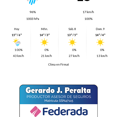
96%
17 km/h
1003 hPa
100%
Hoy
Mñn.
Sáb. 8
Dom. 9
15º / 6º
14º / 3º
13º / 5º
14º / 4º
100%
0%
0%
0%
43 km/h
21 km/h
27 km/h
13 km/h
Clima en Firmat