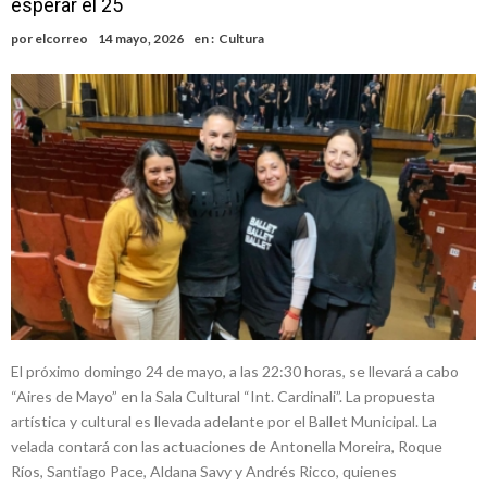
esperar el 25
Faltas por presuntas irregularidades
Villada: el viento provocó el desprendimiento del techo del galpón
por
elcorreo
14 mayo, 2026
en :
Cultura
del ferrocarril
Violento robo en la zona rural de Firmat: maniataron a una pareja de
adultos mayores
Colecta solidaria de juguetes en Firmat para el EPI y el Hospital
Vilela
Firmat: “Codo a codo” lanza una campaña de recolección de
golosinas para agasajar a los niños en su día
Vuelve el básquet: este viernes arranca el Clausura con agenda
confirmada y planteles renovados
El próximo domingo 24 de mayo, a las 22:30 horas, se llevará a cabo
“Aires de Mayo” en la Sala Cultural “Int. Cardinali”. La propuesta
artística y cultural es llevada adelante por el Ballet Municipal. La
velada contará con las actuaciones de Antonella Moreira, Roque
Ríos, Santiago Pace, Aldana Savy y Andrés Ricco, quienes