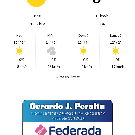
87%
10 km/h
1007 hPa
1%
Hoy
Mñn.
Dom. 9
Lun. 10
15º / 3º
14º / 5º
15º / 4º
12º / 2º
0%
0%
0%
0%
18 km/h
26 km/h
15 km/h
17 km/h
Clima en Firmat