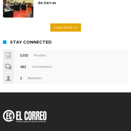
de tierras
Load more
STAY CONNECTED
5300
Posteos
483
Comentarios
3
Members