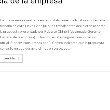
cia de la empresa
ón juvenil de malambo de Los Quirquinchos
es lluvias intensas
En una asamblea realizada en las instalaciones de la fábrica durante la
mañana de este jueves 2 de julio, los trabajadores decidieron aceptar
la propuesta presentada por Roberto Chinelli (designado Gerente
General de la empresa). Si bien no existe ninguna comunicación
oficial, fuentes consultadas por El Correo indicaron que la propuesta
consiste en que durante el mes en curso, se …
Leer Mas