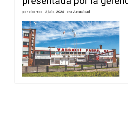
presentada por la geren
Distinguieron a Ramiro Maldonado, el campe
por
elcorreo
2 julio, 2026
en :
Actualidad
Villada: evalúan obras preventivas ante posibl