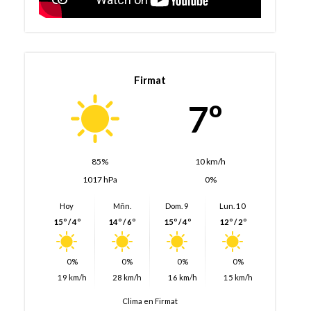
Firmat
7º
85%
10 km/h
1017 hPa
0%
Hoy
Mñn.
Dom. 9
Lun. 10
15º / 4º
14º / 6º
15º / 4º
12º / 2º
0%
0%
0%
0%
19 km/h
28 km/h
16 km/h
15 km/h
Clima en Firmat