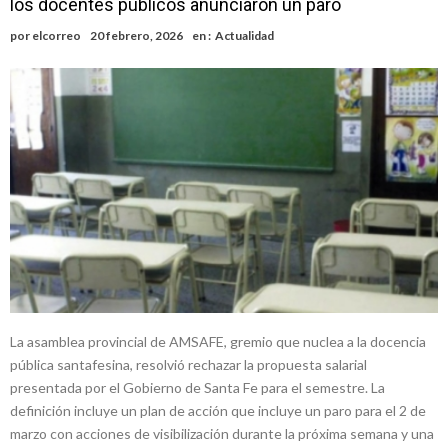
los docentes públicos anunciaron un paro
ráfagas que podrían superar los 80 km/h
¿Llega un “Súper Niño”?: De Benedictis aclara los mitos y analiza el
por
elcorreo
20 febrero, 2026
en :
Actualidad
impacto real en la región
Cañada del Ucle se prepara para la 5ª edición de la Expo Dose
Distinguieron a Ramiro Maldonado, el campeón juvenil de malambo
de Los Quirquinchos
Villada: evalúan obras preventivas ante posibles lluvias intensas
Elortondo: avanza el plan de pavimentación con la licitación de cinco
nuevas cuadras
La asamblea provincial de AMSAFE, gremio que nuclea a la docencia
pública santafesina, resolvió rechazar la propuesta salarial
presentada por el Gobierno de Santa Fe para el semestre. La
definición incluye un plan de acción que incluye un paro para el 2 de
marzo con acciones de visibilización durante la próxima semana y una