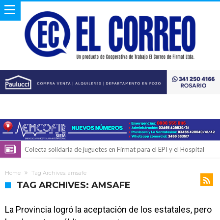
Colecta solidaria de juguetes en Firmat para el EPI y el Hospital
Vilela
Firmat: “Codo a codo” lanza una campaña de recolección de
Home
Tag Archives: amsafe
golosinas para agasajar a los niños en su día
Vuelve el básquet: este viernes arranca el Clausura con agenda
TAG ARCHIVES: AMSAFE
confirmada y planteles renovados
Güemes y Mariano Vera
La Provincia logró la aceptación de los estatales, pero
Alerta meteorológico: el SMN advierte por tormentas fuertes y