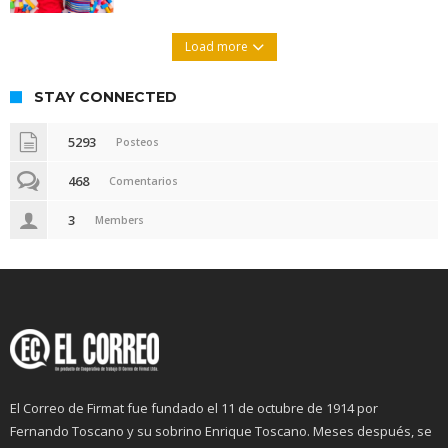
Load more
STAY CONNECTED
5293
Posteos
468
Comentarios
3
Members
El Correo de Firmat fue fundado el 11 de octubre de 1914 por
Fernando Toscano y su sobrino Enrique Toscano. Meses después, se