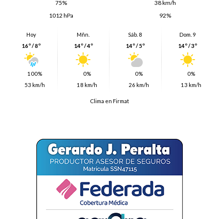
75%
38 km/h
1012 hPa
92%
Hoy
Mñn.
Sáb. 8
Dom. 9
16º / 8º
14º / 4º
14º / 5º
14º / 3º
100%
0%
0%
0%
53 km/h
18 km/h
26 km/h
13 km/h
Clima en Firmat