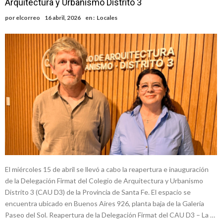
Arquitectura y Urbanismo Distrito 3
nacimiento
Inclusivo
Vassalli: en potencial y con fechas diferidas, la empresa reformula
por
elcorreo
16 abril, 2026
en :
Locales
sus anuncios a los trabajadores
Firmat: avanza la investigación de dos empleadas del Juzgado de
Faltas por presuntas irregularidades
Villada: el viento provocó el desprendimiento del techo del galpón
del ferrocarril
Violento robo en la zona rural de Firmat: maniataron a una pareja de
adultos mayores
Colecta solidaria de juguetes en Firmat para el EPI y el Hospital
Vilela
El miércoles 15 de abril se llevó a cabo la reapertura e inauguración
de la Delegación Firmat del Colegio de Arquitectura y Urbanismo
Distrito 3 (CAU D3) de la Provincia de Santa Fe. El espacio se
encuentra ubicado en Buenos Aires 926, planta baja de la Galería
Paseo del Sol. Reapertura de la Delegación Firmat del CAU D3 – La …