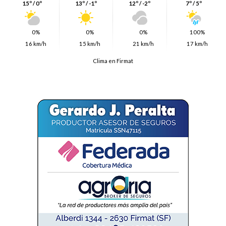
15º / 0º
13º / -1º
12º / -2º
7º / 5º
0%
0%
0%
100%
16 km/h
15 km/h
21 km/h
17 km/h
Clima en Firmat