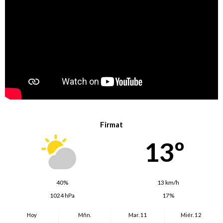
Firmat
13º
40%
13 km/h
1024 hPa
17%
Hoy
Mñn.
Mar. 11
Miér. 12