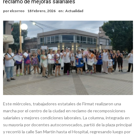
reclamo de mejoras salariales
del ferrocarril
Violento robo en la zona rural de Firmat: maniataron a una pareja de
por
elcorreo
18 febrero, 2026
en :
Actualidad
adultos mayores
Colecta solidaria de juguetes en Firmat para el EPI y el Hospital
Vilela
Firmat: “Codo a codo” lanza una campaña de recolección de
golosinas para agasajar a los niños en su día
Vuelve el básquet: este viernes arranca el Clausura con agenda
confirmada y planteles renovados
Güemes y Mariano Vera
Este miércoles, trabajadores estatales de Firmat realizaron una
marcha por el centro de la ciudad en reclamo de recomposiciones
salariales y mejores condiciones laborales. La columna, integrada en
su mayoría por docentes autoconvocados, partió de la plaza principal
y recorrió la calle San Martín hasta el Hospital, regresando luego por