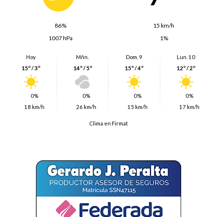
86%
15 km/h
1007 hPa
1%
Hoy
Mñn.
Dom. 9
Lun. 10
15º / 3º
14º / 5º
15º / 4º
12º / 2º
0%
0%
0%
0%
18 km/h
26 km/h
15 km/h
17 km/h
Clima en Firmat