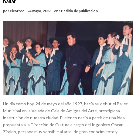
bailar
Alerta meteorológico: el SMN advierte por tormentas fuertes y
por
elcorreo
24 mayo, 2026
en :
Pedido de publicación
ráfagas que podrían superar los 80 km/h
¿Llega un “Súper Niño”?: De Benedictis aclara los mitos y analiza el
impacto real en la región
Cañada del Ucle se prepara para la 5ª edición de la Expo Dose
Distinguieron a Ramiro Maldonado, el campeón juvenil de malambo
de Los Quirquinchos
Villada: evalúan obras preventivas ante posibles lluvias intensas
Un día como hoy, 24 de mayo del año 1997, hacía su debut el Ballet
Municipal en la Velada de Gala de Amigos del Arte, prestigiosa
institución de nuestra ciudad. El elenco nació a partir de una idea
propuesta a la Dirección de Cultura a cargo del Ingeniero Oscar
Ziraldo, persona muy sensible al arte, de gran conocimiento y