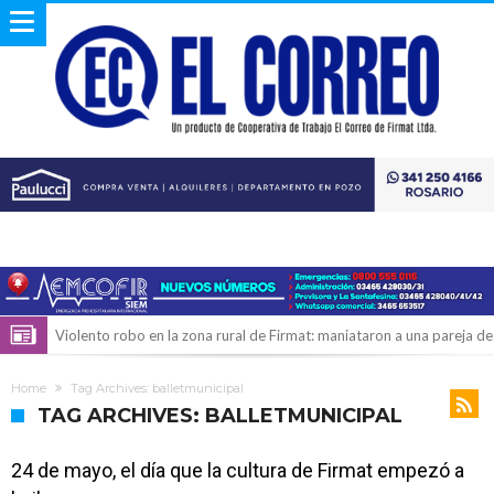
Violento robo en la zona rural de Firmat: maniataron a una pareja de
adultos mayores
Colecta solidaria de juguetes en Firmat para el EPI y el Hospital
Home
Tag Archives: balletmunicipal
Vilela
Firmat: “Codo a codo” lanza una campaña de recolección de
TAG ARCHIVES: BALLETMUNICIPAL
golosinas para agasajar a los niños en su día
Vuelve el básquet: este viernes arranca el Clausura con agenda
24 de mayo, el día que la cultura de Firmat empezó a
confirmada y planteles renovados
Güemes y Mariano Vera