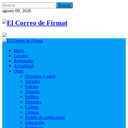
Buscar:
agosto 09, 2026
Inicio
Locales
Regionales
Actualidad
Otras
Deportes y salud
Sociales
Edictos
Historia
Politica
Deportes
Cultura
Ciencia
Pedido de publicacion
Educación
Religiosas