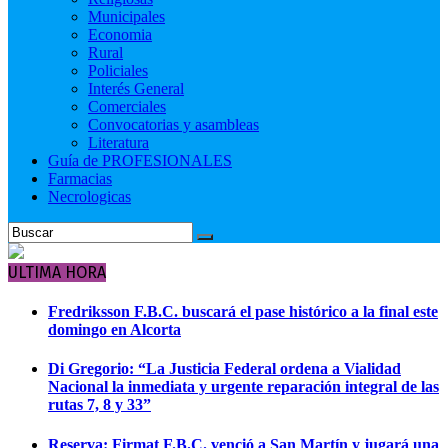
Municipales
Economia
Rural
Policiales
Interés General
Comerciales
Convocatorias y asambleas
Literatura
Guía de PROFESIONALES
Farmacias
Necrologicas
ULTIMA HORA
Fredriksson F.B.C. buscará el pase histórico a la final este
domingo en Alcorta
Di Gregorio: “La Justicia Federal ordena a Vialidad
Nacional la inmediata y urgente reparación integral de las
rutas 7, 8 y 33”
Reserva: Firmat F.B.C. venció a San Martín y jugará una