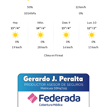
50%
12 km/h
1014 hPa
0%
Hoy
Mñn.
Dom. 9
Lun. 10
15º / 4º
14º / 6º
15º / 4º
12º / 2º
0%
0%
0%
0%
19 km/h
28 km/h
16 km/h
15 km/h
Clima en Firmat