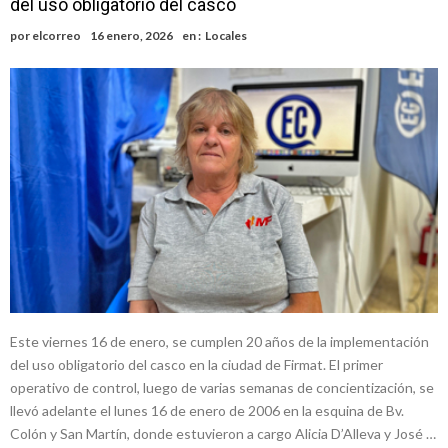
del uso obligatorio del casco
confirmada y planteles renovados
Güemes y Mariano Vera
por
elcorreo
16 enero, 2026
en :
Locales
Alerta meteorológico: el SMN advierte por tormentas fuertes y
ráfagas que podrían superar los 80 km/h
¿Llega un “Súper Niño”?: De Benedictis aclara los mitos y analiza el
impacto real en la región
Cañada del Ucle se prepara para la 5ª edición de la Expo Dose
Distinguieron a Ramiro Maldonado, el campeón juvenil de malambo
de Los Quirquinchos
Este viernes 16 de enero, se cumplen 20 años de la implementación
del uso obligatorio del casco en la ciudad de Firmat. El primer
operativo de control, luego de varias semanas de concientización, se
llevó adelante el lunes 16 de enero de 2006 en la esquina de Bv.
Colón y San Martín, donde estuvieron a cargo Alicia D’Alleva y José …