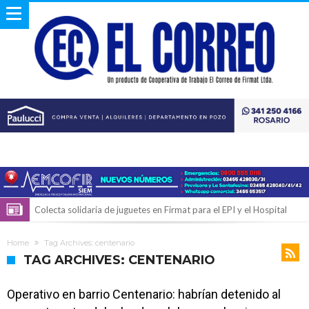
Colecta solidaria de juguetes en Firmat para el EPI y el Hospital
Vilela
Firmat: “Codo a codo” lanza una campaña de recolección de
Home
Tag Archives: centenario
golosinas para agasajar a los niños en su día
Vuelve el básquet: este viernes arranca el Clausura con agenda
TAG ARCHIVES: CENTENARIO
confirmada y planteles renovados
Güemes y Mariano Vera
Operativo en barrio Centenario: habrían detenido al
Alerta meteorológico: el SMN advierte por tormentas fuertes y