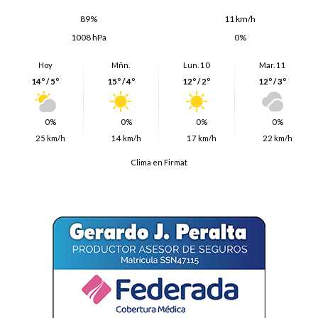
89%
11 km/h
1008 hPa
0%
Hoy
Mñn.
Lun. 10
Mar. 11
14º / 5º
15º / 4º
12º / 2º
12º / 3º
0%
0%
0%
0%
25 km/h
14 km/h
17 km/h
22 km/h
Clima en Firmat