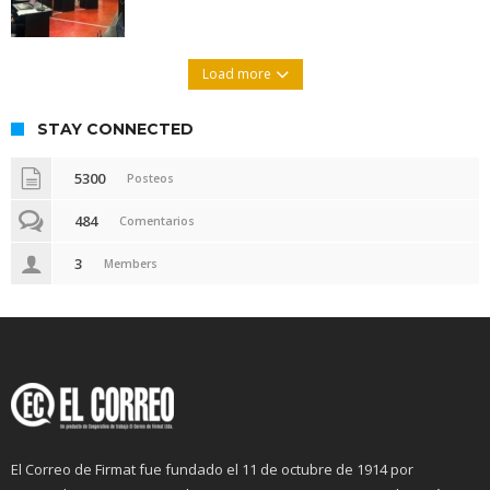
Load more
STAY CONNECTED
5300
Posteos
484
Comentarios
3
Members
El Correo de Firmat fue fundado el 11 de octubre de 1914 por