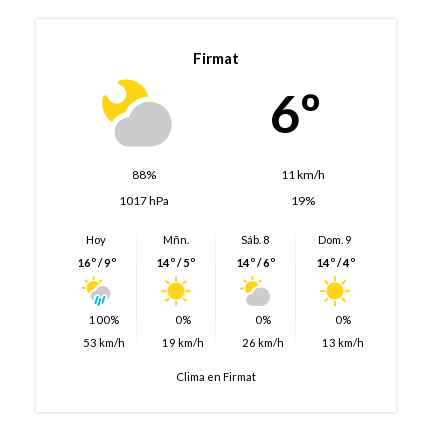
Firmat
6º
88%
11 km/h
1017 hPa
19%
Hoy
Mñn.
Sáb. 8
Dom. 9
16º / 9º
14º / 5º
14º / 6º
14º / 4º
100%
0%
0%
0%
53 km/h
19 km/h
26 km/h
13 km/h
Clima en Firmat