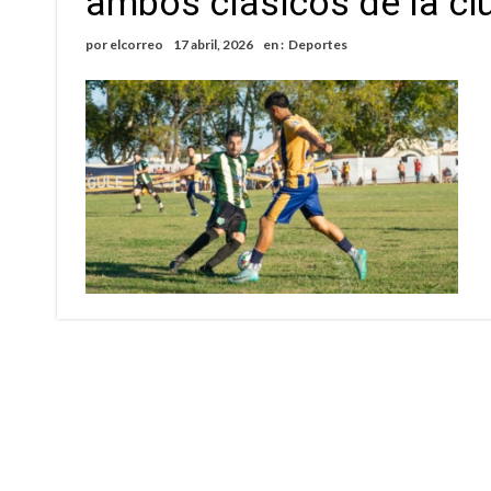
ambos clásicos de la ci
Distinguieron a Ramiro Maldonado, el campe
por
elcorreo
17 abril, 2026
en :
Deportes
Villada: evalúan obras preventivas ante posibl