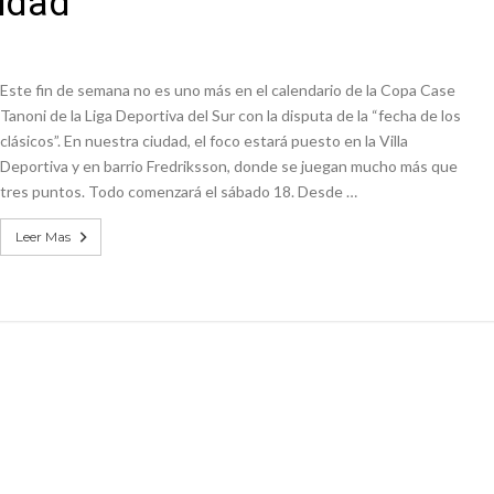
udad
ón juvenil de malambo de Los Quirquinchos
es lluvias intensas
Este fin de semana no es uno más en el calendario de la Copa Case
Tanoni de la Liga Deportiva del Sur con la disputa de la “fecha de los
clásicos”. En nuestra ciudad, el foco estará puesto en la Villa
Deportiva y en barrio Fredriksson, donde se juegan mucho más que
tres puntos. Todo comenzará el sábado 18. Desde …
Leer Mas