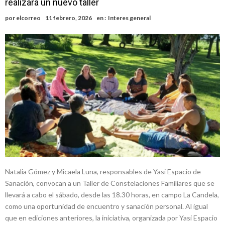
realizará un nuevo taller
confirmada y planteles renovados
Güemes y Mariano Vera
por
elcorreo
11 febrero, 2026
en :
Interes general
Alerta meteorológico: el SMN advierte por tormentas fuertes y
ráfagas que podrían superar los 80 km/h
¿Llega un “Súper Niño”?: De Benedictis aclara los mitos y analiza el
impacto real en la región
Cañada del Ucle se prepara para la 5ª edición de la Expo Dose
Distinguieron a Ramiro Maldonado, el campeón juvenil de malambo
de Los Quirquinchos
Natalia Gómez y Micaela Luna, responsables de Yasi Espacio de
Sanación, convocan a un Taller de Constelaciones Familiares que se
llevará a cabo el sábado, desde las 18.30 horas, en campo La Candela,
como una oportunidad de encuentro y sanación personal. Al igual
que en ediciones anteriores, la iniciativa, organizada por Yasi Espacio