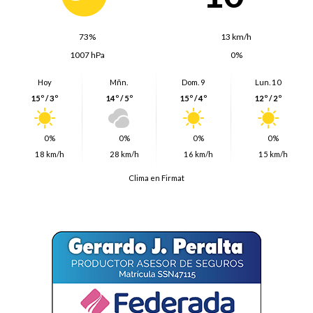
73%
13 km/h
1007 hPa
0%
Hoy
Mñn.
Dom. 9
Lun. 10
15º / 3º
14º / 5º
15º / 4º
12º / 2º
0%
0%
0%
0%
18 km/h
28 km/h
16 km/h
15 km/h
Clima en Firmat