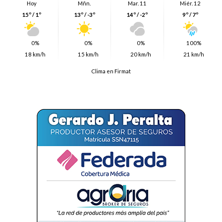
Hoy
Mñn.
Mar. 11
Miér. 12
15º / 1º
13º / -3º
14º / -2º
9º / 7º
0%
0%
0%
100%
18 km/h
15 km/h
20 km/h
21 km/h
Clima en Firmat