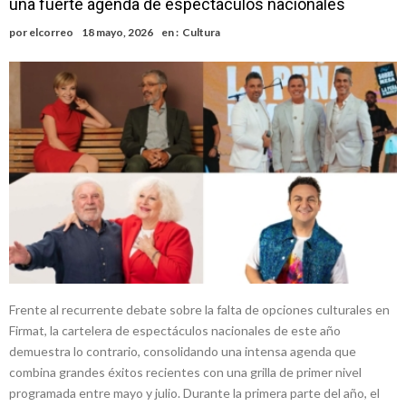
una fuerte agenda de espectáculos nacionales
recibió de médica y se reencontró con el doctor que hizo posible su
Firmat será sede del segundo Torneo Regional de Básquet 3×3
por
elcorreo
18 mayo, 2026
en :
Cultura
nacimiento
Inclusivo
Vassalli: en potencial y con fechas diferidas, la empresa reformula
sus anuncios a los trabajadores
Firmat: avanza la investigación de dos empleadas del Juzgado de
Faltas por presuntas irregularidades
Villada: el viento provocó el desprendimiento del techo del galpón
del ferrocarril
Violento robo en la zona rural de Firmat: maniataron a una pareja de
adultos mayores
Frente al recurrente debate sobre la falta de opciones culturales en
Firmat, la cartelera de espectáculos nacionales de este año
demuestra lo contrario, consolidando una intensa agenda que
combina grandes éxitos recientes con una grilla de primer nivel
programada entre mayo y julio. Durante la primera parte del año, el