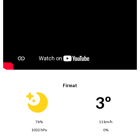
Firmat
3º
76%
11 km/h
1032 hPa
0%