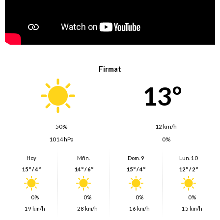
Firmat
13º
50%
12 km/h
1014 hPa
0%
Hoy
Mñn.
Dom. 9
Lun. 10
15º / 4º
14º / 6º
15º / 4º
12º / 2º
0%
0%
0%
0%
19 km/h
28 km/h
16 km/h
15 km/h