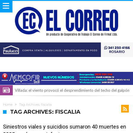
Villada: el viento provocó el desprendimiento del techo del galpón
del ferrocarril
Violento robo en la zona rural de Firmat: maniataron a una pareja de
Home
Tag Archives: fiscalia
adultos mayores
Colecta solidaria de juguetes en Firmat para el EPI y el Hospital
TAG ARCHIVES: FISCALIA
Vilela
Firmat: “Codo a codo” lanza una campaña de recolección de
Siniestros viales y suicidios sumaron 40 muertes en
golosinas para agasajar a los niños en su día
Vuelve el básquet: este viernes arranca el Clausura con agenda