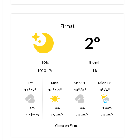
Firmat
2º
60%
8 km/h
1020 hPa
1%
Hoy
Mñn.
Mar. 11
Miér. 12
15º / 2º
13º / -1º
13º / 3º
8º / 6º
0%
0%
0%
100%
17 km/h
16 km/h
20 km/h
20 km/h
Clima en Firmat