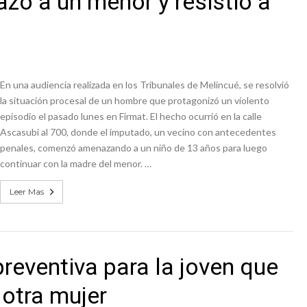
ó a un menor y resistió a
niataron a una pareja de adultos mayores
 EPI y el Hospital Vilela
En una audiencia realizada en los Tribunales de Melincué, se resolvió
la situación procesal de un hombre que protagonizó un violento
episodio el pasado lunes en Firmat. El hecho ocurrió en la calle
Ascasubi al 700, donde el imputado, un vecino con antecedentes
penales, comenzó amenazando a un niño de 13 años para luego
continuar con la madre del menor. …
Leer Mas
preventiva para la joven que
 otra mujer