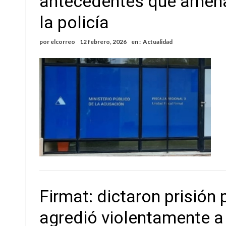
antecedentes que amenaz
Violento robo en la zona rural de Firmat: ma
la policía
Colecta solidaria de juguetes en Firmat para el
por
elcorreo
12 febrero, 2026
en :
Actualidad
Firmat: dictaron prisión 
agredió violentamente a