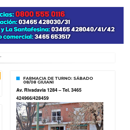
”
FARMACIA DE TURNO: SÁBADO
08/08 GIUIANI
zo posible su nacimiento
Av. Rivadavia 1284 –
Tel. 3465
424966/428459