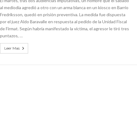
El martes, tras dos audiencias imputativas, un hombre que el sábado
al mediodía agredió a otro con un arma blanca en un kiosco en Barrio
Fredriksson, quedó en prisión preventiva. La medida fue dispuesta
por el juez Aldo Baravalle en respuesta al pedido de la Unidad Fiscal
de Firmat. Según habría manifestado la víctima, el agresor le tiró tres
puntazos, …
Leer Mas