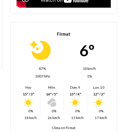
Firmat
6º
87%
10 km/h
1007 hPa
1%
Hoy
Mñn.
Dom. 9
Lun. 10
15º / 3º
14º / 5º
15º / 4º
12º / 2º
0%
0%
0%
0%
18 km/h
26 km/h
15 km/h
17 km/h
Clima en Firmat