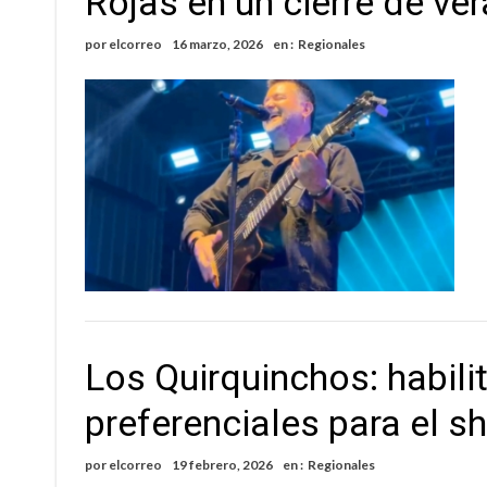
Rojas en un cierre de ver
Firmat: “Codo a codo” lanza una campaña de re
por
elcorreo
16 marzo, 2026
en :
Regionales
Vuelve el básquet: este viernes arranca el C
Los Quirquinchos: habili
preferenciales para el 
por
elcorreo
19 febrero, 2026
en :
Regionales