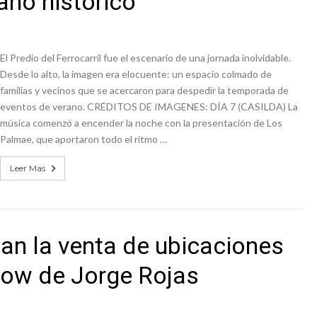
ano histórico
colección de golosinas para agasajar a los niños en su día
lausura con agenda confirmada y planteles renovados
El Predio del Ferrocarril fue el escenario de una jornada inolvidable.
Desde lo alto, la imagen era elocuente: un espacio colmado de
familias y vecinos que se acercaron para despedir la temporada de
eventos de verano. CRÉDITOS DE IMAGENES: DÍA 7 (CASILDA) La
música comenzó a encender la noche con la presentación de Los
Palmae, que aportaron todo el ritmo …
Leer Mas
tan la venta de ubicaciones
show de Jorge Rojas