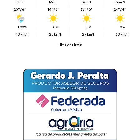
Hoy
Mñn.
Sáb. 8
Dom. 9
15º / 6º
14º / 3º
13º / 5º
14º / 4º
100%
0%
0%
0%
43 km/h
21 km/h
27 km/h
13 km/h
Clima en Firmat