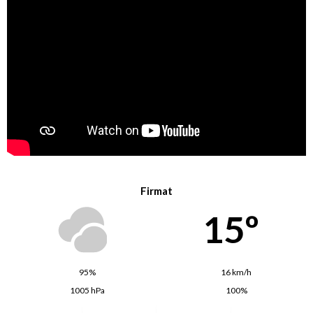
Firmat
15º
95%
16 km/h
1005 hPa
100%