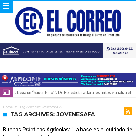
¿Llega un “Súper Niño”?: De Benedictis aclara los mitos y analiza el
impacto real en la región
Cañada del Ucle se prepara para la 5ª edición de la Expo Dose
Home
Tag Archives: JovenesAFA
Distinguieron a Ramiro Maldonado, el campeón juvenil de malambo
TAG ARCHIVES: JOVENESAFA
de Los Quirquinchos
Villada: evalúan obras preventivas ante posibles lluvias intensas
Buenas Prácticas Agrícolas: “La base es el cuidado de
Elortondo: avanza el plan de pavimentación con la licitación de cinco