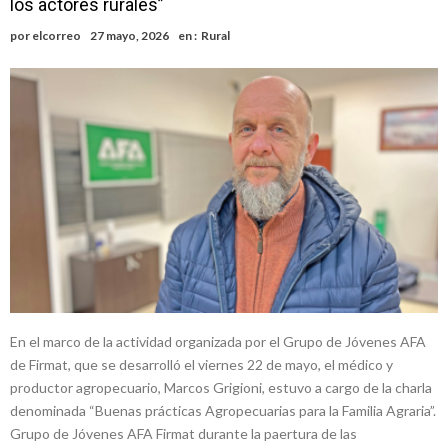
los actores rurales”
nuevas cuadras
Chovet realizó el primer taller de coaching para emprendedores
por
elcorreo
27 mayo, 2026
en :
Rural
Confirmaron la fecha de la maratón “Gödeken Corre”
Comienza una mesa de lectura sobre literatura japonesa en la
Biblioteca Popular Nosotros
Sueño albiceleste: la arquera firmatense Jazmín David fue citada a la
Selección Argentina
Roxana Carabajal dejó su huella en la peña de Casino Melincué
En el marco de la actividad organizada por el Grupo de Jóvenes AFA
de Firmat, que se desarrolló el viernes 22 de mayo, el médico y
productor agropecuario, Marcos Grigioni, estuvo a cargo de la charla
denominada “Buenas prácticas Agropecuarias para la Familia Agraria”.
Grupo de Jóvenes AFA Firmat durante la paertura de las