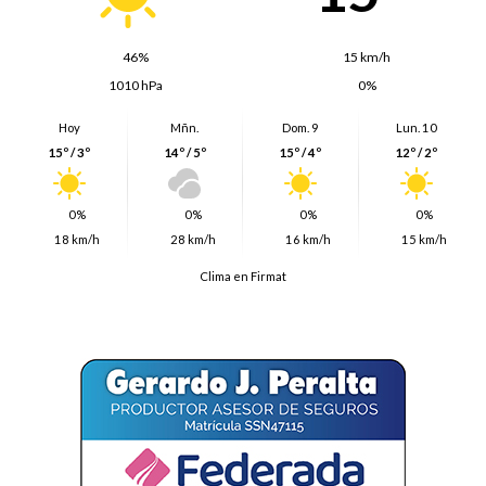
46%
15 km/h
1010 hPa
0%
Hoy
Mñn.
Dom. 9
Lun. 10
15º / 3º
14º / 5º
15º / 4º
12º / 2º
0%
0%
0%
0%
18 km/h
28 km/h
16 km/h
15 km/h
Clima en Firmat