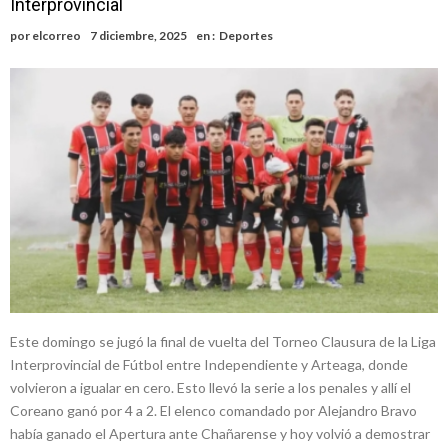
Interprovincial
Alerta meteorológico: el SMN advierte por tormentas fuertes y
por
elcorreo
7 diciembre, 2025
en :
Deportes
ráfagas que podrían superar los 80 km/h
¿Llega un “Súper Niño”?: De Benedictis aclara los mitos y analiza el
impacto real en la región
Cañada del Ucle se prepara para la 5ª edición de la Expo Dose
Distinguieron a Ramiro Maldonado, el campeón juvenil de malambo
de Los Quirquinchos
Este domingo se jugó la final de vuelta del Torneo Clausura de la Liga
Interprovincial de Fútbol entre Independiente y Arteaga, donde
volvieron a igualar en cero. Esto llevó la serie a los penales y allí el
Coreano ganó por 4 a 2. El elenco comandado por Alejandro Bravo
había ganado el Apertura ante Chañarense y hoy volvió a demostrar