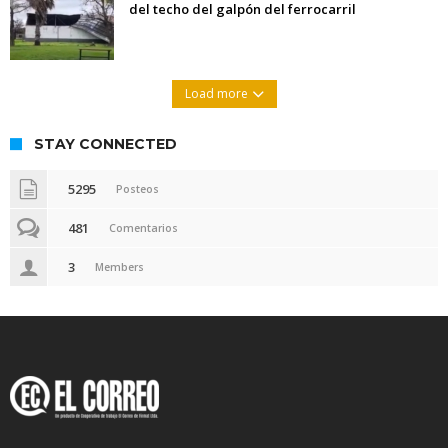
del techo del galpón del ferrocarril
Load more
STAY CONNECTED
5295
Posteos
481
Comentarios
3
Members