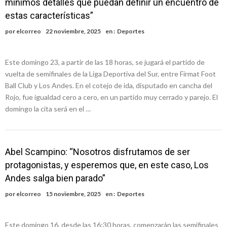
mínimos detalles que puedan definir un encuentro de
nacimiento
Inclusivo
Vassalli: en potencial y con fechas diferidas, la empresa reformula
estas características”
sus anuncios a los trabajadores
Firmat: avanza la investigación de dos empleadas del Juzgado de
por
elcorreo
22 noviembre, 2025
en :
Deportes
Faltas por presuntas irregularidades
Villada: el viento provocó el desprendimiento del techo del galpón
Este domingo 23, a partir de las 18 horas, se jugará el partido de
del ferrocarril
Violento robo en la zona rural de Firmat: maniataron a una pareja de
vuelta de semifinales de la Liga Deportiva del Sur, entre Firmat Foot
adultos mayores
Colecta solidaria de juguetes en Firmat para el EPI y el Hospital
Ball Club y Los Andes. En el cotejo de ida, disputado en cancha del
Rojo, fue igualdad cero a cero, en un partido muy cerrado y parejo. El
Vilela
domingo la cita será en el …
Abel Scampino: “Nosotros disfrutamos de ser
protagonistas, y esperemos que, en este caso, Los
Andes salga bien parado”
por
elcorreo
15 noviembre, 2025
en :
Deportes
Este domingo 16, desde las 16:30 horas, comenzarán las semifinales