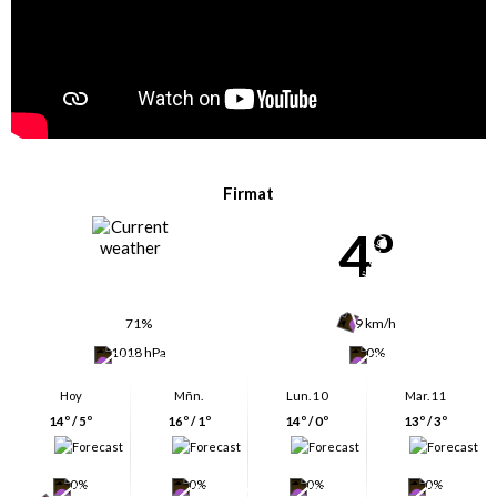
Firmat
4º
71%
9 km/h
1018 hPa
0%
Hoy
Mñn.
Lun. 10
Mar. 11
14º / 5º
16º / 1º
14º / 0º
13º / 3º
0%
0%
0%
0%