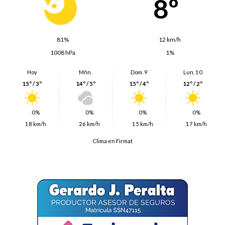
8º
81%
12 km/h
1008 hPa
1%
Hoy
Mñn.
Dom. 9
Lun. 10
15º / 3º
14º / 5º
15º / 4º
12º / 2º
0%
0%
0%
0%
18 km/h
26 km/h
15 km/h
17 km/h
Clima en Firmat