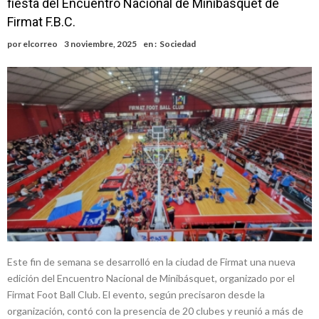
fiesta del Encuentro Nacional de Minibásquet de
del ferrocarril
Violento robo en la zona rural de Firmat: maniataron a una pareja de
Firmat F.B.C.
adultos mayores
Colecta solidaria de juguetes en Firmat para el EPI y el Hospital
por
elcorreo
3 noviembre, 2025
en :
Sociedad
Vilela
Firmat: “Codo a codo” lanza una campaña de recolección de
golosinas para agasajar a los niños en su día
Vuelve el básquet: este viernes arranca el Clausura con agenda
confirmada y planteles renovados
Güemes y Mariano Vera
Este fin de semana se desarrolló en la ciudad de Firmat una nueva
edición del Encuentro Nacional de Minibásquet, organizado por el
Firmat Foot Ball Club. El evento, según precisaron desde la
organización, contó con la presencia de 20 clubes y reunió a más de