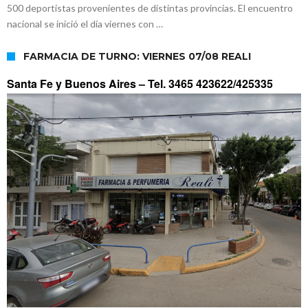
500 deportistas provenientes de distintas provincias. El encuentro
nacional se inició el día viernes con …
FARMACIA DE TURNO: VIERNES 07/08 REALI
Santa Fe y Buenos Aires –
Tel. 3465 423622/425335