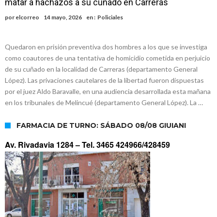
matar a hachazos a su cuñado en Carreras
Faltas por presuntas irregularidades
Villada: el viento provocó el desprendimiento del techo del galpón
por
elcorreo
14 mayo, 2026
en :
Policiales
del ferrocarril
Violento robo en la zona rural de Firmat: maniataron a una pareja de
adultos mayores
Colecta solidaria de juguetes en Firmat para el EPI y el Hospital
Quedaron en prisión preventiva dos hombres a los que se investiga
como coautores de una tentativa de homicidio cometida en perjuicio
Vilela
Firmat: “Codo a codo” lanza una campaña de recolección de
de su cuñado en la localidad de Carreras (departamento General
golosinas para agasajar a los niños en su día
Vuelve el básquet: este viernes arranca el Clausura con agenda
López). Las privaciones cautelares de la libertad fueron dispuestas
por el juez Aldo Baravalle, en una audiencia desarrollada esta mañana
confirmada y planteles renovados
en los tribunales de Melincué (departamento General López). La …
FARMACIA DE TURNO: SÁBADO 08/08 GIUIANI
Av. Rivadavia 1284 –
Tel. 3465 424966/428459