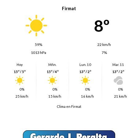
Firmat
8º
59%
22 km/h
1013 hPa
7%
Hoy
Mñn.
Lun. 10
Mar. 11
15º / 5º
15º / 4º
13º / 2º
13º / 2º
0%
0%
0%
0%
25 km/h
15 km/h
16 km/h
21 km/h
Clima en Firmat