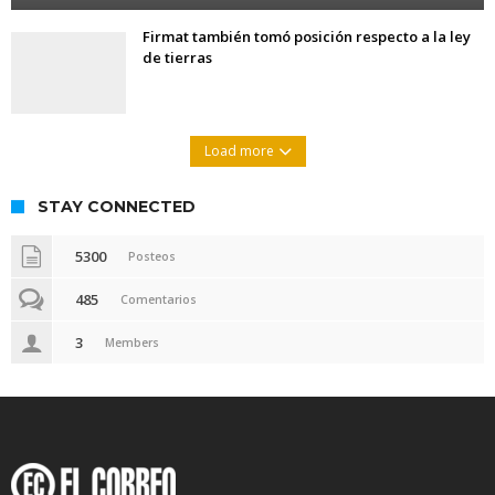
Firmat también tomó posición respecto a la ley
de tierras
Load more
STAY CONNECTED
5300
Posteos
485
Comentarios
3
Members