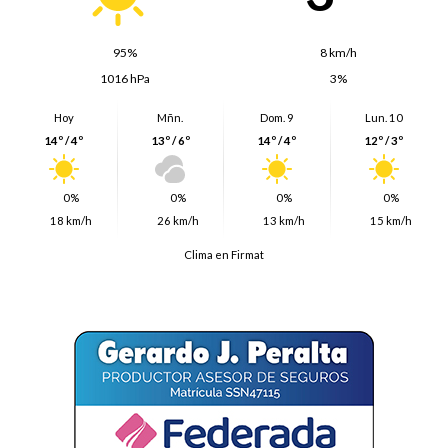
95%
8 km/h
1016 hPa
3%
Hoy
Mñn.
Dom. 9
Lun. 10
14º / 4º
13º / 6º
14º / 4º
12º / 3º
0%
0%
0%
0%
18 km/h
26 km/h
13 km/h
15 km/h
Clima en Firmat