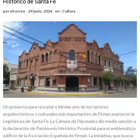
Histórico de Santa Fe
Alerta meteorológico: el SMN advierte por tormentas fuertes y
por
elcorreo
29 junio, 2026
en :
Cultura
ráfagas que podrían superar los 80 km/h
¿Llega un “Súper Niño”?: De Benedictis aclara los mitos y analiza el
impacto real en la región
Cañada del Ucle se prepara para la 5ª edición de la Expo Dose
Distinguieron a Ramiro Maldonado, el campeón juvenil de malambo
de Los Quirquinchos
Villada: evalúan obras preventivas ante posibles lluvias intensas
Un proyecto para rescatar y blindar uno de los tesoros
arquitectónicos y culturales más importantes de Firmat avanza en la
Legislatura de Santa Fe. La Cámara de Diputados dio media sanción a
la declaración de Patrimonio Histórico Provincial para el emblemático
edificio de la Asociación Española de Firmat. La iniciativa, que busca