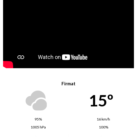
Firmat
15º
95%
16 km/h
1005 hPa
100%