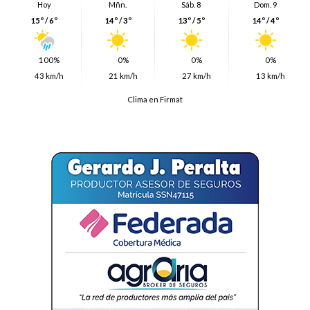
Hoy
Mñn.
Sáb. 8
Dom. 9
15º / 6º
14º / 3º
13º / 5º
14º / 4º
100%
0%
0%
0%
43 km/h
21 km/h
27 km/h
13 km/h
Clima en Firmat