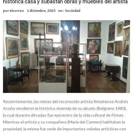
histórica casa y subastan obras y muebles del artista
nuevas cuadras
Chovet realizó el primer taller de coaching para emprendedores
por
elcorreo
1 diciembre, 2025
en :
Sociedad
Confirmaron la fecha de la maratón “Gödeken Corre”
Comienza una mesa de lectura sobre literatura japonesa en la
Biblioteca Popular Nosotros
Sueño albiceleste: la arquera firmatense Jazmín David fue citada a la
Selección Argentina
Roxana Carabajal dejó su huella en la peña de Casino Melincué
Recientemente, las nietas del reconocido artista firmatense Andrés
Acuña vendieron la histórica vivienda de su abuelo (Belgrano 1480),
la cual durante décadas fue epicentro de la vida cultural de Firmat.
Mientras el artista y su compañera (María del Carmen) habitaban la
propiedad, la misma fue sede de importantes veladas artísticas con