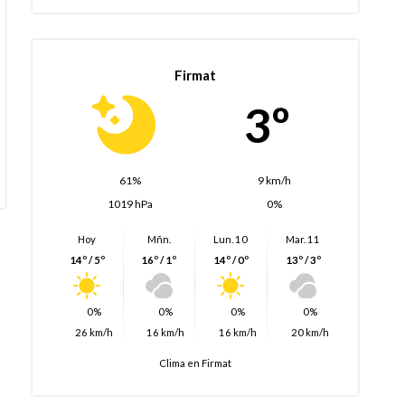
Firmat
3º
61%
9 km/h
1019 hPa
0%
Hoy
Mñn.
Lun. 10
Mar. 11
14º / 5º
16º / 1º
14º / 0º
13º / 3º
0%
0%
0%
0%
26 km/h
16 km/h
16 km/h
20 km/h
Clima en Firmat