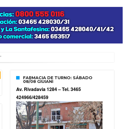
”
FARMACIA DE TURNO: SÁBADO
08/08 GIUIANI
zo posible su nacimiento
Av. Rivadavia 1284 –
Tel. 3465
424966/428459