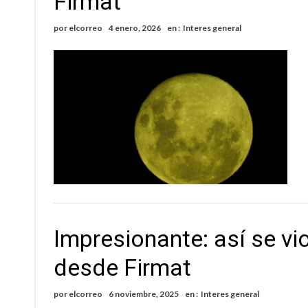
Firmat
Violento robo en la zona rural de Firmat: ma
por
elcorreo
4 enero, 2026
en :
Interes general
Colecta solidaria de juguetes en Firmat para el
Impresionante: así se vi
desde Firmat
por
elcorreo
6 noviembre, 2025
en :
Interes general