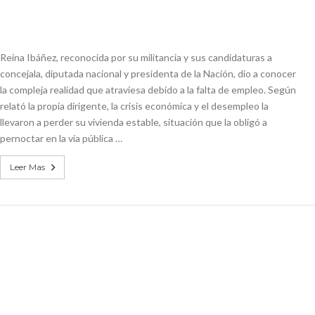
n de la Expo Dose
ón juvenil de malambo de Los Quirquinchos
Reina Ibáñez, reconocida por su militancia y sus candidaturas a
concejala, diputada nacional y presidenta de la Nación, dio a conocer
la compleja realidad que atraviesa debido a la falta de empleo. Según
relató la propia dirigente, la crisis económica y el desempleo la
llevaron a perder su vivienda estable, situación que la obligó a
pernoctar en la vía pública …
Leer Mas