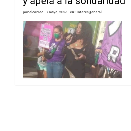
y apela a la solidaridad
Cañada del Ucle se prepara para la 5ª edició
por
elcorreo
7 mayo, 2026
en :
Interes general
Distinguieron a Ramiro Maldonado, el campe