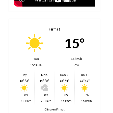
Firmat
15º
46%
18 km/h
1009 hPa
0%
Hoy
Mñn.
Dom. 9
Lun. 10
15º / 3º
14º / 5º
15º / 4º
12º / 2º
0%
0%
0%
0%
18 km/h
28 km/h
16 km/h
15 km/h
Clima en Firmat