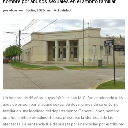
hombre por abusos sexuales en el ámbito familiar
del ferrocarril
Violento robo en la zona rural de Firmat: maniataron a una pareja de
por
elcorreo
4 julio, 2026
en :
Actualidad
adultos mayores
Colecta solidaria de juguetes en Firmat para el EPI y el Hospital
Vilela
Firmat: “Codo a codo” lanza una campaña de recolección de
golosinas para agasajar a los niños en su día
Vuelve el básquet: este viernes arranca el Clausura con agenda
confirmada y planteles renovados
Güemes y Mariano Vera
Un hombre de 45 años, cuyas iniciales son MIC, fue condenado a 16
años de prisión por el abuso sexual de dos mujeres de su entorno
familiar en una localidad del departamento General López, nombre
que fue omitido oficialmente para preservar la identidad de las
afectadas. La sentencia fue dispuesta por unanimidad por el tribunal