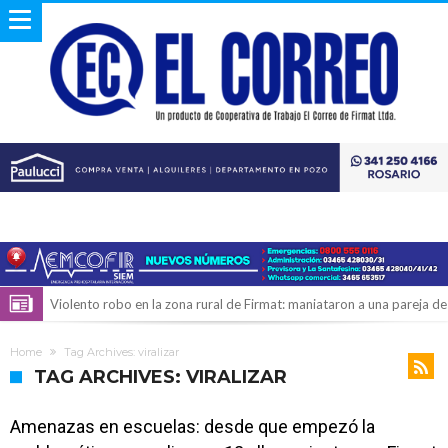
Violento robo en la zona rural de Firmat: maniataron a una pareja de
adultos mayores
Colecta solidaria de juguetes en Firmat para el EPI y el Hospital
Home
Tag Archives: viralizar
Vilela
Firmat: “Codo a codo” lanza una campaña de recolección de
TAG ARCHIVES: VIRALIZAR
golosinas para agasajar a los niños en su día
Vuelve el básquet: este viernes arranca el Clausura con agenda
Amenazas en escuelas: desde que empezó la
confirmada y planteles renovados
Güemes y Mariano Vera