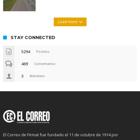
Load more
STAY CONNECTED
5294
Posteos
469
Comentarios
3
Members
El Correo de Firmat fue fundado el 11 de octubre de 1914 por