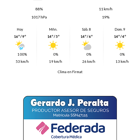
88%
11 km/h
1017 hPa
19%
Hoy
Mñn.
Sáb. 8
Dom. 9
16º / 9º
14º / 5º
14º / 6º
14º / 4º
100%
0%
0%
0%
53 km/h
19 km/h
26 km/h
13 km/h
Clima en Firmat