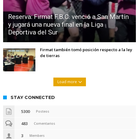
Reserva: Firmat F.B.C. venció a San Martín
y jugará una nueva final en la Liga
Deportiva del Sur
Firmat también tomó posición respecto a la ley
de tierras
Load more
STAY CONNECTED
5300
Posteos
483
Comentarios
3
Members