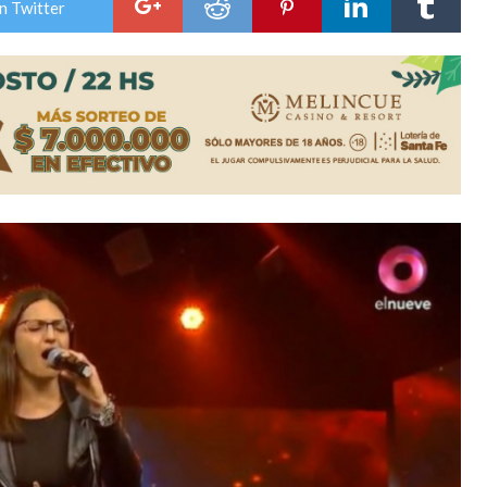
n Twitter
ón juvenil de malambo de Los Quirquinchos
es lluvias intensas