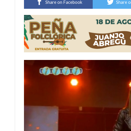
Share on Facebook
Share o
Distinguieron a Ramiro Maldonado, el campe
Villada: evalúan obras preventivas ante posibl