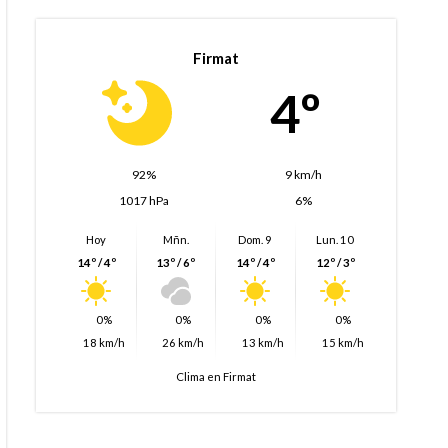
Firmat
4º
92%
9 km/h
1017 hPa
6%
Hoy
Mñn.
Dom. 9
Lun. 10
14º / 4º
13º / 6º
14º / 4º
12º / 3º
0%
0%
0%
0%
18 km/h
26 km/h
13 km/h
15 km/h
Clima en Firmat