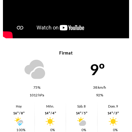
Firmat
9º
75%
38 km/h
1012 hPa
92%
Hoy
Mñn.
Sáb. 8
Dom. 9
16º / 8º
14º / 4º
14º / 5º
14º / 3º
100%
0%
0%
0%