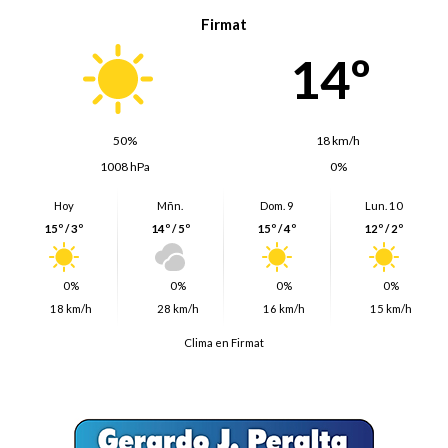
Firmat
14º
50%
18 km/h
1008 hPa
0%
Hoy
Mñn.
Dom. 9
Lun. 10
15º / 3º
14º / 5º
15º / 4º
12º / 2º
0%
0%
0%
0%
18 km/h
28 km/h
16 km/h
15 km/h
Clima en Firmat