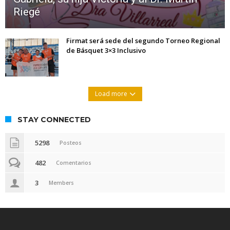
Riegé
Firmat será sede del segundo Torneo Regional
de Básquet 3×3 Inclusivo
Load more
STAY CONNECTED
5298
Posteos
482
Comentarios
3
Members