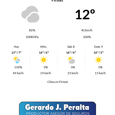
12º
83%
41 km/h
1008 hPa
100%
Hoy
Mñn.
Sáb. 8
Dom. 9
15º / 7º
14º / 4º
14º / 4º
14º / 3º
100%
0%
0%
0%
49 km/h
19 km/h
25 km/h
15 km/h
Clima en Firmat