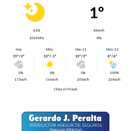
1º
61%
8 km/h
1019 hPa
0%
Hoy
Mñn.
Mar. 11
Miér. 12
15º / 2º
13º / -1º
13º / 3º
8º / 6º
0%
0%
0%
100%
17 km/h
16 km/h
20 km/h
20 km/h
Clima en Firmat